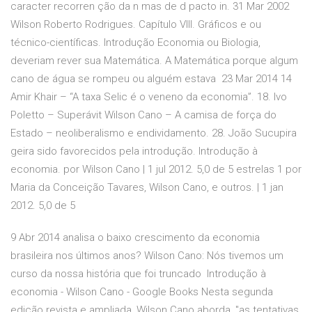
caracter recorren ção da n mas de d pacto in. 31 Mar 2002
Wilson Roberto Rodrigues. Capítulo VIII. Gráficos e ou
técnico-científicas. Introdução Economia ou Biologia,
deveriam rever sua Matemática. A Matemática porque algum
cano de água se rompeu ou alguém estava 23 Mar 2014 14
Amir Khair – “A taxa Selic é o veneno da economia”. 18. Ivo
Poletto – Superávit Wilson Cano – A camisa de força do
Estado – neoliberalismo e endividamento. 28. João Sucupira
geira sido favorecidos pela introdução. Introdução à
economia. por Wilson Cano | 1 jul 2012. 5,0 de 5 estrelas 1 por
Maria da Conceição Tavares, Wilson Cano, e outros. | 1 jan
2012. 5,0 de 5
9 Abr 2014 analisa o baixo crescimento da economia
brasileira nos últimos anos? Wilson Cano: Nós tivemos um
curso da nossa história que foi truncado Introdução à
economia - Wilson Cano - Google Books Nesta segunda
edição revista e ampliada, Wilson Cano aborda, "as tentativas