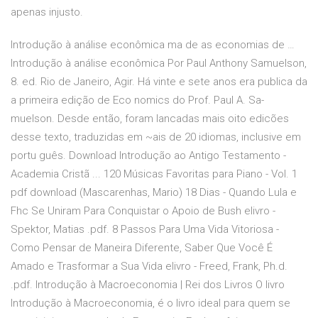
apenas injusto.
Introdução à análise econômica ma de as economias de …
Introdução à análise econômica Por Paul Anthony Samuelson,
8. ed. Rio de Janeiro, Agir. Há vinte e sete anos era publica­ da
a primeira edição de Eco­ nomics do Prof. Paul A. Sa­
muelson. Desde então, foram lancadas mais oito edicões
desse texto, traduzidas em ~ais de 20 idiomas, inclusive em
portu­ guês. Download Introdução ao Antigo Testamento -
Academia Cristã ... 120 Músicas Favoritas para Piano - Vol. 1
pdf download (Mascarenhas, Mario) 18 Dias - Quando Lula e
Fhc Se Uniram Para Conquistar o Apoio de Bush elivro -
Spektor, Matias .pdf. 8 Passos Para Uma Vida Vitoriosa -
Como Pensar de Maneira Diferente, Saber Que Você É
Amado e Trasformar a Sua Vida elivro - Freed, Frank, Ph.d.
.pdf. Introdução à Macroeconomia | Rei dos Livros O livro
Introdução à Macroeconomia, é o livro ideal para quem se